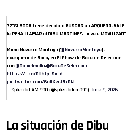
??"SI BOCA tiene decidido BUSCAR un ARQUERO, VALE
la PENA LLAMAR al DIBU MARTÍNEZ. Lo va a MOVILIZAR"
Mono Navarro Montoya (
@NavarroMontoya
),
exarquero de Boca, en El Show de Boca de Selección
con
@Danielmollo
.
@BocaDeSeleccion
https://t.co/DUb1pLSeLd
pic.twitter.com/6uAKwJ8xON
— Splendid AM 990 (@splendidam990)
June 9, 2026
La situación de Dibu