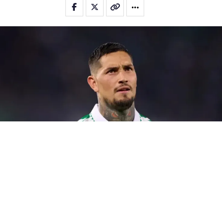
Boca
(
BUENOS
AIRES).-
Boca
ya cerró al ecuatoriano Enner Valencia,
pero no se retira del
mercado de pases
. Según informó TyC
Sports, el Xeneize hará un intento por sumar a
Ezequiel