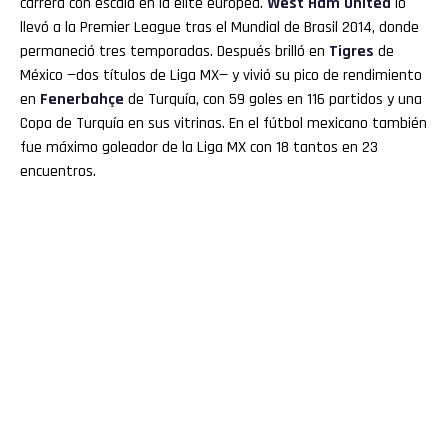
carrera con escala en la elite europea.
West Ham United
lo
llevó a la Premier League tras el Mundial de Brasil 2014, donde
permaneció tres temporadas. Después brilló en
Tigres
de
México —dos títulos de Liga MX— y vivió su pico de rendimiento
en
Fenerbahçe
de Turquía, con 59 goles en 116 partidos y una
Copa de Turquía en sus vitrinas. En el fútbol mexicano también
fue máximo goleador de la Liga MX con 18 tantos en 23
encuentros.