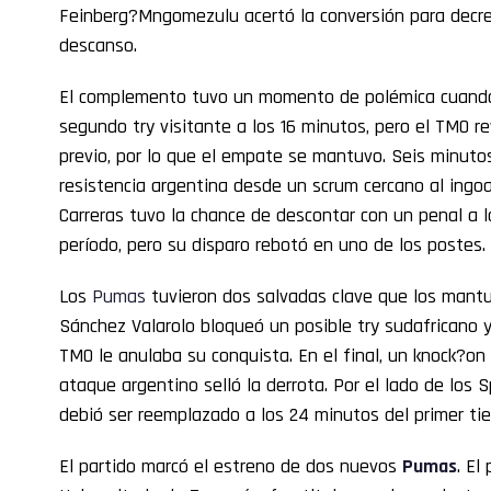
Feinberg?Mngomezulu acertó la conversión para decreta
descanso.
El complemento tuvo un momento de polémica cuando 
segundo try visitante a los 16 minutos, pero el TMO re
previo, por lo que el empate se mantuvo. Seis minut
resistencia argentina desde un scrum cercano al ingoal 
Carreras tuvo la chance de descontar con un penal a 
período, pero su disparo rebotó en uno de los postes.
Los
Pumas
tuvieron dos salvadas clave que los mantuv
Sánchez Valarolo bloqueó un posible try sudafricano y
TMO le anulaba su conquista. En el final, un knock?on
ataque argentino selló la derrota. Por el lado de los S
debió ser reemplazado a los 24 minutos del primer tie
El partido marcó el estreno de dos nuevos
Pumas
. El 