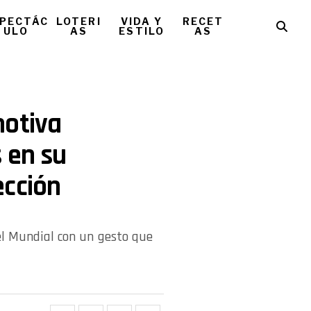
PECTÁC
LOTERI
VIDA Y
RECET
ULO
AS
ESTILO
AS
motiva
 en su
ección
l Mundial con un gesto que