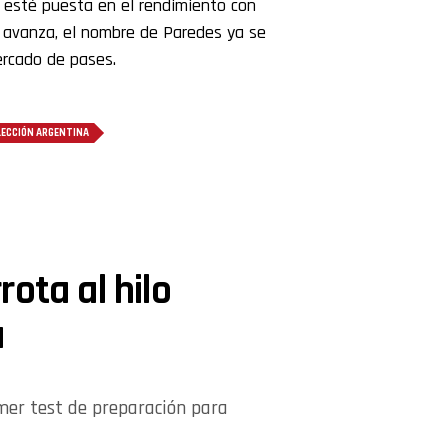
r esté puesta en el rendimiento con
o avanza, el nombre de Paredes ya se
ercado de pases.
LECCIÓN ARGENTINA
ota al hilo
a
mer test de preparación para