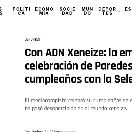
S
POLÍTI
ECONO
SOCIE
MUN
DEPOR
ES
AS
CA
MÍA
DAD
DO
TES
DEPORTES
Con ADN Xeneize: la e
celebración de Paredes
cumpleaños con la Sel
El mediocampista celebró su cumpleaños en e
no pasó desapercibido en el mundo xeneize.
Por
Redacción El intransigente