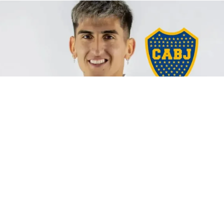
Boca
(BUENOS AIRES).-
Boca
evalúa comprar el 50% del pase de
Alan
Lescano
para convertirse en socio de
Argentinos Juniors
en
los derechos del mediocampista. La operación todavía no está
confirmada, pero en el Xeneize analizan una fórmula que le
permitiría a la institución de La Paternal mantener una parte