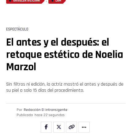
,
GRISELDA SICILIANI
LAM
Flipboard
ESPECTÁCULO
Reddit
El antes y el después: el
retoque estético de Noelia
Pinterest
Marzol
Whatsapp
Sin filtros ni edición, la actriz mostró el antes y después de
Email
su piel a solo 15 días del procedimiento.
Por
Redacción El intransigente
Publicado
hace 22 segundos