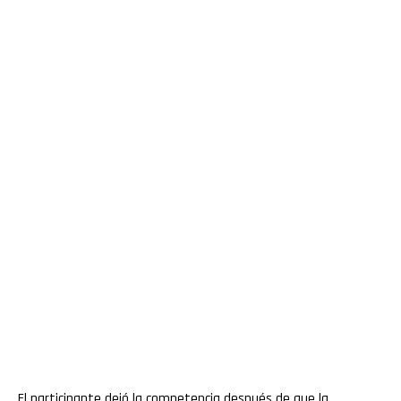
El participante dejó la competencia después de que la