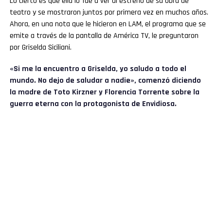
Lo cierto es que ella lo fue a ver al estreno de su obra de
teatro y se mostraron juntos por primera vez en muchos años.
Ahora, en una nota que le hicieron en LAM, el programa que se
emite a través de la pantalla de América TV, le preguntaron
por Griselda Siciliani.
«Si me la encuentro a Griselda, yo saludo a todo el
mundo. No dejo de saludar a nadie», comenzó diciendo
la madre de Toto Kirzner y Florencia Torrente sobre la
guerra eterna con la protagonista de Envidiosa.