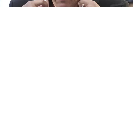
Jorge Messi
(BUENOS AIRES).- «Mi viejo se levantaba a las 4 de la mañana y
volvía a las 9 de la noche para cenar todos los días. Nos
veíamos poco y cuando nos veíamos, me disfrutaba, no me
cagaba a pedos nunca. Yo lo disfrutaba muchísimo a él porque
lo extrañanaba y esperaba que llegue para poder abrazarlo».
Así recordaba
Lionel Messi
a
Jorge Messi
, su padre, que
falleció este 8 de agosto a los 68 años en Rosario.