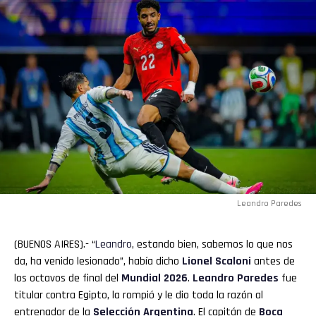
Leandro Paredes
(BUENOS AIRES).- “
Leandro
, estando bien, sabemos lo que nos
da, ha venido lesionado”, había dicho
Lionel
Scaloni
antes de
los octavos de final del
Mundial
2026
.
Leandro Paredes
fue
titular contra Egipto, la rompió y le dio toda la razón al
entrenador de la
Selección
Argentina
. El capitán de
Boca