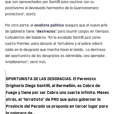
que son aprovechados por Santilli para cautivar con su
positivismo al devaluado hermanito de la Guantanamera
protectora”, acotó.
Por otra parte, el
analista político
asegura que el nuevo jefe
de gabinete tiene “
destrezas
” para asumir cargos en tiempos
turbulentos del Gobierno. “En la escalada Santilli jura como
cuarto Premier, para abrazar al Tertuliano y al pobre Adorni
caído en la desgracia que marcha hacia el olvido. La destreza
del oportunista de las desgracias es admirable, casi ejemplar.
Ampliaremos”, cerró Asís.
OPORTUNISTA DE LAS DESGRACIAS. El Peronista
Originario Diego Santilli, el Bermellón, es Cabra de
Fuego y tiene por ser Cabra una suerte infinita. Meses
atrás, el "larretista" de PRO que quiso gobernar la
Provincia del Pecado se proponía en tercer lugar para
la pajarera de…