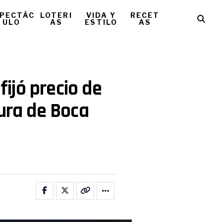
PECTÁC
LOTERI
VIDA Y
RECET
ULO
AS
ESTILO
AS
ijó precio de
gura de Boca