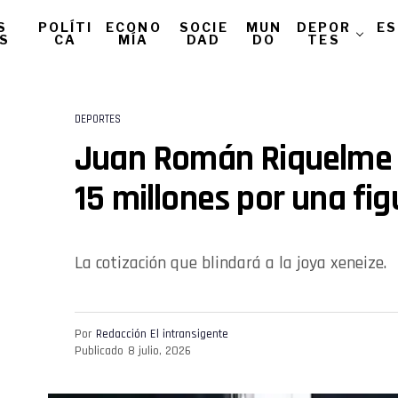
S
POLÍTI
ECONO
SOCIE
MUN
DEPOR
ES
AS
CA
MÍA
DAD
DO
TES
DEPORTES
Juan Román Riquelme f
15 millones por una fi
La cotización que blindará a la joya xeneize.
Por
Redacción El intransigente
Publicado
8 julio, 2026