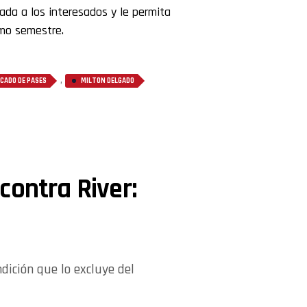
uada a los interesados y le permita
imo semestre.
,
CADO DE PASES
MILTON DELGADO
contra River:
dición que lo excluye del