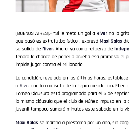
(BUENOS AIRES).- “Si le meto un gol a
River
no lo grit
que pasó es extrafutbolístico”, expresó
Maxi Salas
día
su salida de
River
. Ahora, ya como refuerzo de
Indepe
tendrá la chance de poner a prueba esa promesa: el p
impide jugar contra el Millonario.
La condición, revelada en las últimas horas, establec
a
River
con la camiseta de la Lepra mendocina. El enc
Torneo Clausura está programado para el 6 de septie
la misma cláusula que el club de Núñez impuso en la c
juvenil tampoco sumará minutos este sábado en la visi
Maxi
Salas
se marcha a préstamo por un año, sin carg