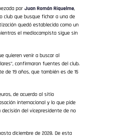
bezada por
Juan Román Riquelme
,
o club que busque fichar a una de
otización quedó establecida como un
mientras el mediocampista sigue sin
e quieren venir a buscar al
ares”, confirmaron fuentes del club.
ante de 19 años, que también es de 15
uros, de acuerdo al sitio
asación internacional y lo que pide
a decisión del vicepresidente de no
 hasta diciembre de 2028. De esta