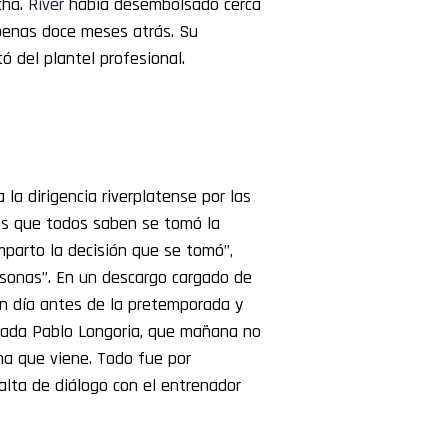
cha.
River
había desembolsado cerca
penas doce meses atrás. Su
ó del plantel profesional.
la dirigencia riverplatense por las
cas que todos saben se tomó la
mparto la decisión que se tomó”,
rsonas”. En un descargo cargado de
un día antes de la pretemporada y
orada Pablo Longoria, que mañana no
a que viene. Todo fue por
falta de diálogo con el entrenador