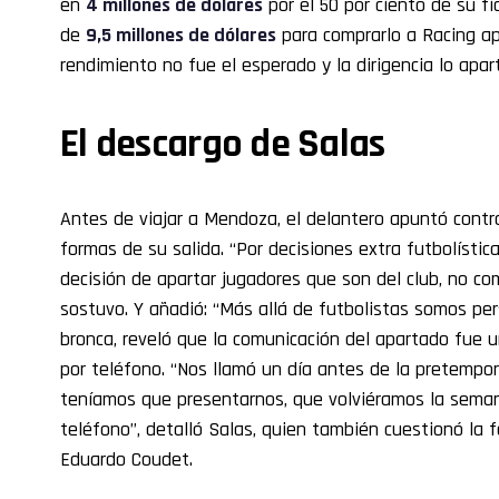
en
4 millones de dólares
por el 50 por ciento de su fi
de
9,5 millones de dólares
para comprarlo a Racing a
rendimiento no fue el esperado y la dirigencia lo apart
El descargo de Salas
Antes de viajar a Mendoza, el delantero apuntó contra 
formas de su salida. “Por decisiones extra futbolísti
decisión de apartar jugadores que son del club, no co
sostuvo. Y añadió: “Más allá de futbolistas somos pe
bronca, reveló que la comunicación del apartado fue 
por teléfono. “Nos llamó un día antes de la pretemp
teníamos que presentarnos, que volviéramos la seman
teléfono”, detalló Salas, quien también cuestionó la 
Eduardo Coudet.