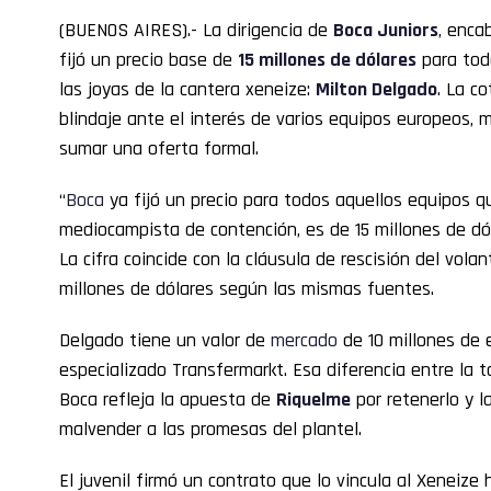
(BUENOS AIRES).- La dirigencia de
Boca
Juniors
, enca
fijó un precio base de
15 millones de dólares
para tod
las joyas de la cantera xeneize:
Milton Delgado
. La c
blindaje ante el interés de varios equipos europeos, 
sumar una oferta formal.
“
Boca
ya fijó un precio para todos aquellos equipos qu
mediocampista de contención, es de 15 millones de dól
La cifra coincide con la cláusula de rescisión del vol
millones de dólares según las mismas fuentes.
Delgado tiene un valor de
mercado
de 10 millones de e
especializado Transfermarkt. Esa diferencia entre la t
Boca refleja la apuesta de
Riquelme
por retenerlo y l
malvender a las promesas del plantel.
El juvenil firmó un contrato que lo vincula al Xeneize