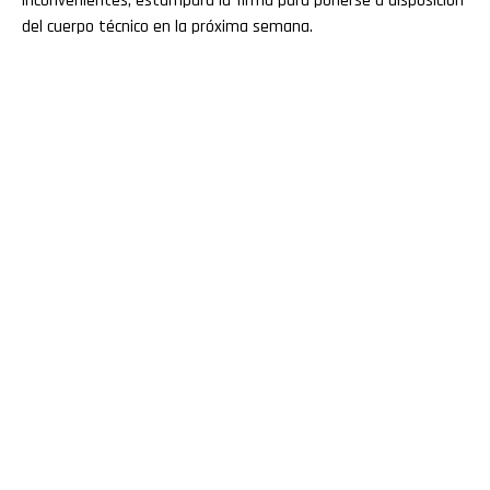
inconvenientes, estampará la firma para ponerse a disposición
del cuerpo técnico en la próxima semana.