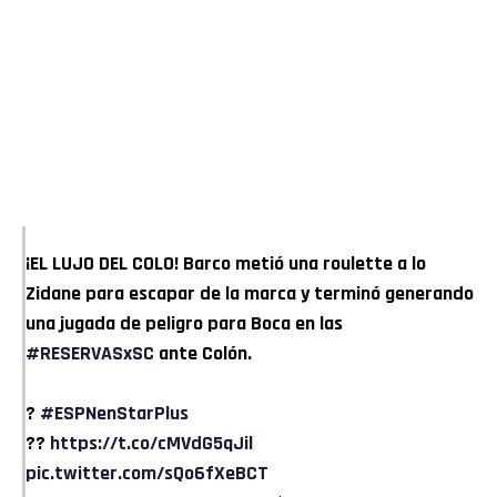
¡EL LUJO DEL COLO! Barco metió una roulette a lo
Zidane para escapar de la marca y terminó generando
una jugada de peligro para Boca en las
#RESERVASxSC
ante Colón.
?
#ESPNenStarPlus
??
https://t.co/cMVdG5qJil
pic.twitter.com/sQo6fXeBCT