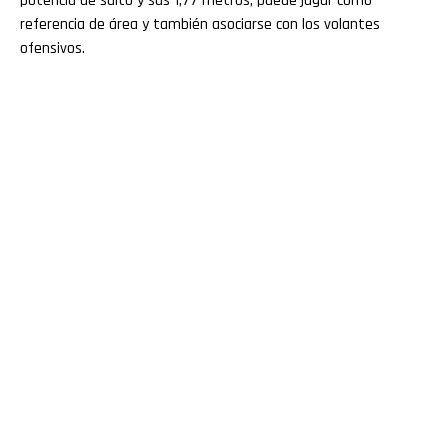
potencia de salto y sus 1,77 metros, puede jugar como
referencia de área y también asociarse con los volantes
ofensivos.