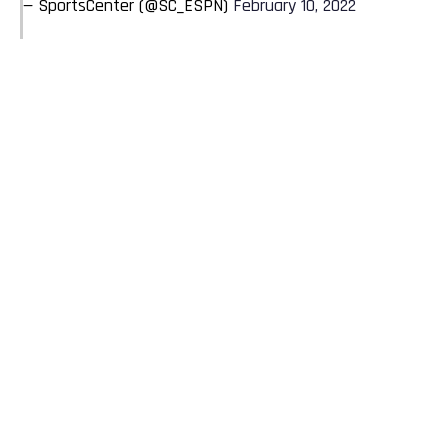
— SportsCenter (@SC_ESPN)
February 10, 2022
Flipboard
Reddit
Pinterest
Whatsapp
Email