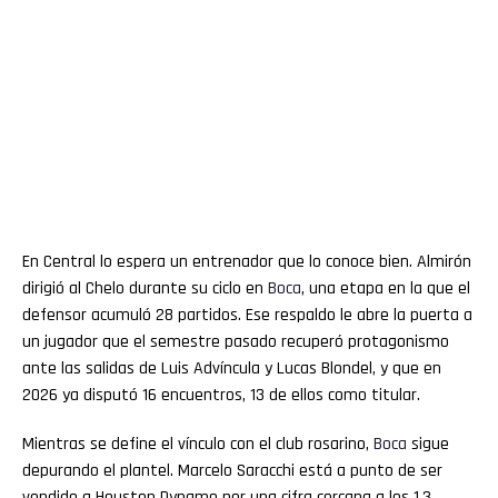
En Central lo espera un entrenador que lo conoce bien. Almirón
dirigió al Chelo durante su ciclo en
Boca
, una etapa en la que el
defensor acumuló 28 partidos. Ese respaldo le abre la puerta a
un jugador que el semestre pasado recuperó protagonismo
ante las salidas de Luis Advíncula y Lucas Blondel, y que en
2026 ya disputó 16 encuentros, 13 de ellos como titular.
Mientras se define el vínculo con el club rosarino,
Boca
sigue
depurando el plantel. Marcelo Saracchi está a punto de ser
vendido a Houston Dynamo por una cifra cercana a los 1,3