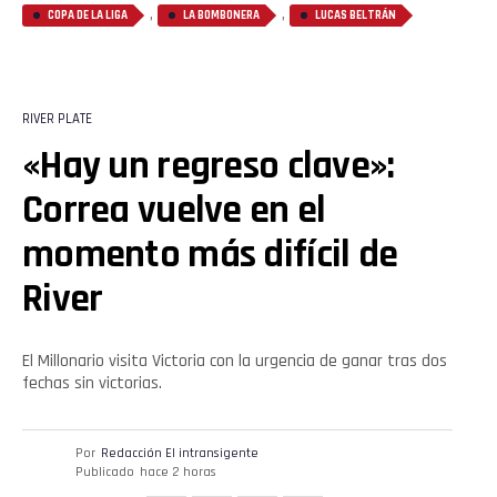
,
,
COPA DE LA LIGA
LA BOMBONERA
LUCAS BELTRÁN
Flipboard
Reddit
RIVER PLATE
Pinterest
«Hay un regreso clave»:
Correa vuelve en el
Whatsapp
momento más difícil de
Email
River
El Millonario visita Victoria con la urgencia de ganar tras dos
fechas sin victorias.
Por
Redacción El intransigente
Publicado
hace 2 horas