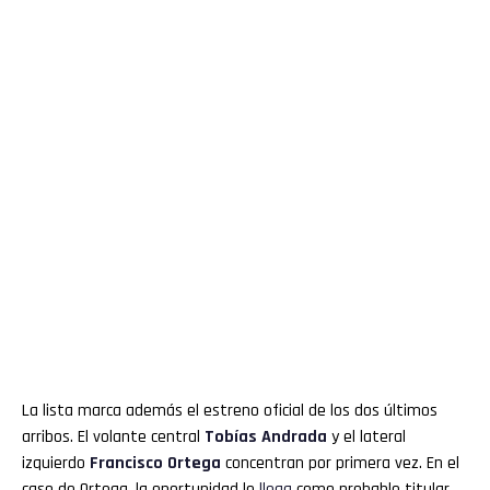
La lista marca además el estreno oficial de los dos últimos
arribos. El volante central
Tobías Andrada
y el lateral
izquierdo
Francisco Ortega
concentran por primera vez. En el
caso de Ortega, la oportunidad le
llega
como probable titular,