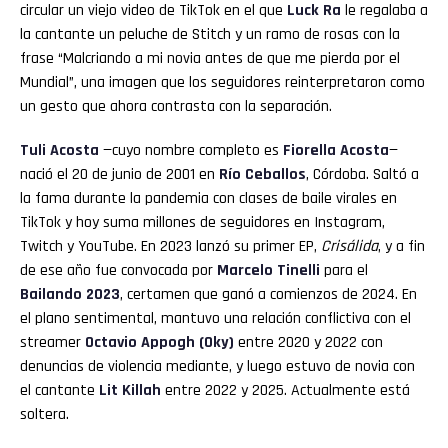
circular un viejo video de TikTok en el que
Luck Ra
le regalaba a
la cantante un peluche de Stitch y un ramo de rosas con la
frase “Malcriando a mi novia antes de que me pierda por el
Mundial”, una imagen que los seguidores reinterpretaron como
un gesto que ahora contrasta con la separación.
Tuli Acosta
—cuyo nombre completo es
Fiorella Acosta
—
nació el 20 de junio de 2001 en
Río Ceballos
, Córdoba. Saltó a
la fama durante la pandemia con clases de baile virales en
TikTok y hoy suma millones de seguidores en Instagram,
Twitch y YouTube. En 2023 lanzó su primer EP,
Crisálida
, y a fin
de ese año fue convocada por
Marcelo Tinelli
para el
Bailando 2023
, certamen que ganó a comienzos de 2024. En
el plano sentimental, mantuvo una relación conflictiva con el
streamer
Octavio Appogh (Oky)
entre 2020 y 2022 con
denuncias de violencia mediante, y luego estuvo de novia con
el cantante
Lit Killah
entre 2022 y 2025. Actualmente está
soltera.