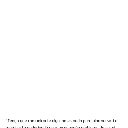
"Tengo que comunicarte algo, no es nada para alarmarse. La
mami está padeciendo un muy pequeño problema de salud,