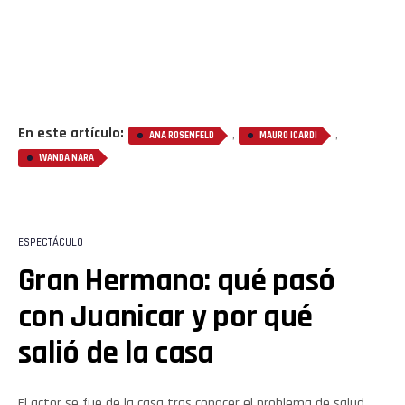
Whatsapp
Email
En este artículo:
,
,
ANA ROSENFELD
MAURO ICARDI
WANDA NARA
ESPECTÁCULO
Gran Hermano: qué pasó
con Juanicar y por qué
salió de la casa
El actor se fue de la casa tras conocer el problema de salud