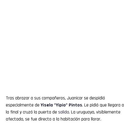
Tras abrazar a sus compañeros, Juanicar se despidió
especialmente de
Yisela "
Yipio
" Pintos
. Le pidió que llegara a
la final y cruzó la puerta de
salida
. La uruguaya, visiblemente
afectada, se fue directo a la habitación para llorar.