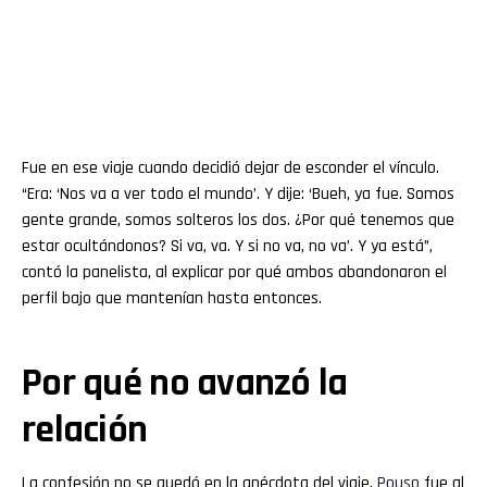
Fue en ese viaje cuando decidió dejar de esconder el vínculo.
“Era: ‘Nos va a ver todo el mundo’. Y dije: ‘Bueh, ya fue. Somos
gente grande, somos solteros los dos. ¿Por qué tenemos que
estar ocultándonos? Si va, va. Y si no va, no va’. Y ya está”,
contó la panelista, al explicar por qué ambos abandonaron el
perfil bajo que mantenían hasta entonces.
Por qué no avanzó la
relación
La confesión no se quedó en la anécdota del viaje.
Pouso
fue al