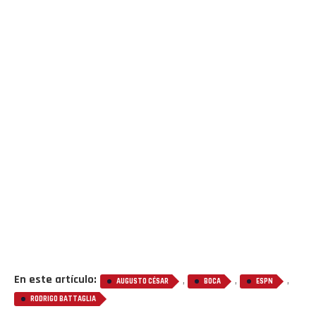
Flipboard
Reddit
Pinterest
Whatsapp
En este artículo:
,
,
,
AUGUSTO CÉSAR
BOCA
ESPN
RODRIGO BATTAGLIA
Email