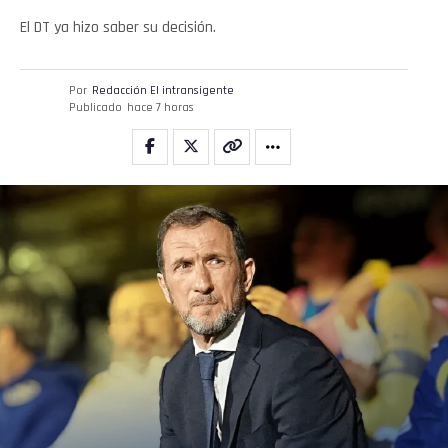
El DT ya hizo saber su decisión.
Por
Redacción El intransigente
Publicado
hace 7 horas