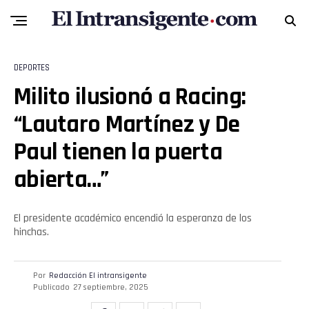
DEPORTES
Milito ilusionó a Racing:
Flipboard
“Lautaro Martínez y De
Reddit
Paul tienen la puerta
abierta…”
Pinterest
Whatsapp
El presidente académico encendió la esperanza de los
hinchas.
Email
Por
Redacción El intransigente
Publicado
27 septiembre, 2025