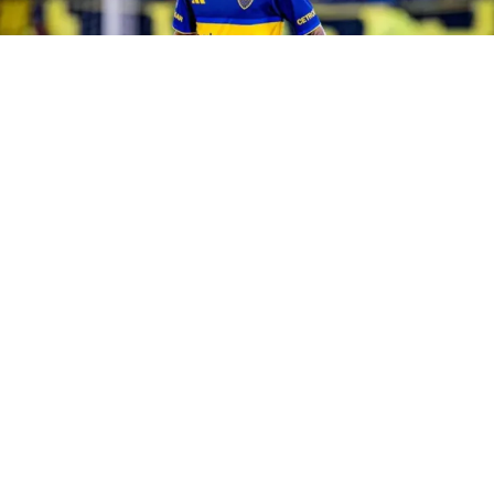
Milton Delgado
(BUENOS AIRES).-
Milton Delgado
está en el centro de la
escena del
mercado
de pases
. En las últimas horas,
Boca
rechazó una oferta de 10 millones de dólares de
Atlanta
United
por el volante y ahora el
Como de Italia
se prepara
para enviar una propuesta que superaría ese monto.