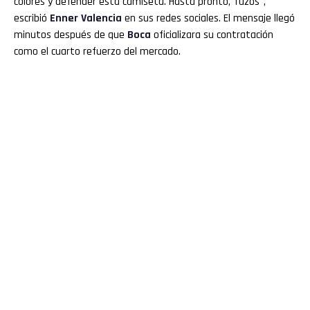
colores y defender esta camiseta. Hasta pronto, Tuzos",
escribió
Enner Valencia
en sus redes sociales. El mensaje llegó
minutos después de que
Boca
oficializara su contratación
como el cuarto refuerzo del mercado.