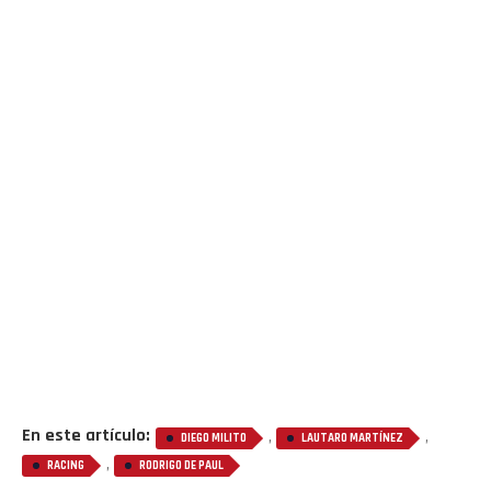
En este artículo:
,
,
DIEGO MILITO
LAUTARO MARTÍNEZ
,
RACING
RODRIGO DE PAUL