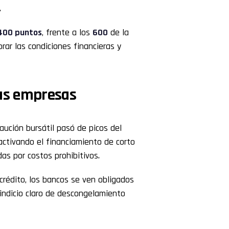
.
400 puntos
, frente a los
600
de la
ar las condiciones financieras y
las empresas
caución bursátil pasó de picos del
eactivando el financiamiento de corto
s por costos prohibitivos.
rédito, los bancos se ven obligados
r indicio claro de descongelamiento