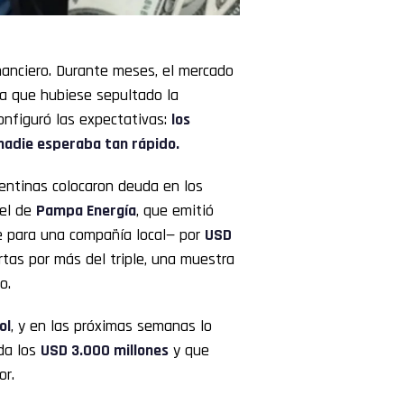
inanciero. Durante meses, el mercado
sta que hubiese sepultado la
configuró las expectativas:
los
e nadie esperaba tan rápido.
entinas colocaron deuda en los
 el de
Pampa Energía
, que emitió
e para una compañía local— por
USD
ertas por más del triple, una muestra
o.
ol
, y en las próximas semanas lo
nda los
USD 3.000 millones
y que
or.