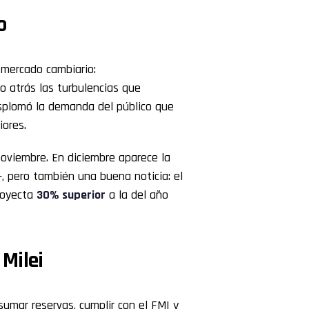
o
 mercado cambiario:
do atrás las turbulencias que
esplomó la demanda del público que
iores.
noviembre. En diciembre aparece la
 pero también una buena noticia: el
royecta
30% superior
a la del año
 Milei
sumar reservas, cumplir con el FMI y