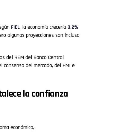
Según
FIEL
, la economía crecería
3,2%
Pero algunas proyecciones son incluso
ros del REM del Banco Central,
el consenso del mercado, del FMI e
rtalece la confianza
rama económico,