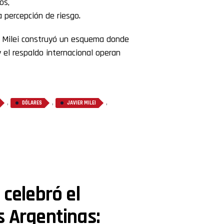
os,
 percepción de riesgo.
18: Milei construyó un esquema donde
 y el respaldo internacional operan
,
,
,
DÓLARES
JAVIER MILEI
 celebró el
s Argentinas: