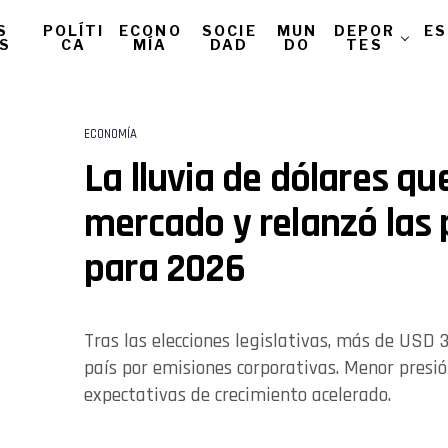
S
POLÍTI
ECONO
SOCIE
MUN
DEPOR
ES
AS
CA
MÍA
DAD
DO
TES
ECONOMÍA
La lluvia de dólares qu
mercado y relanzó las
para 2026
Tras las elecciones legislativas, más de USD 
país por emisiones corporativas. Menor presió
expectativas de crecimiento acelerado.