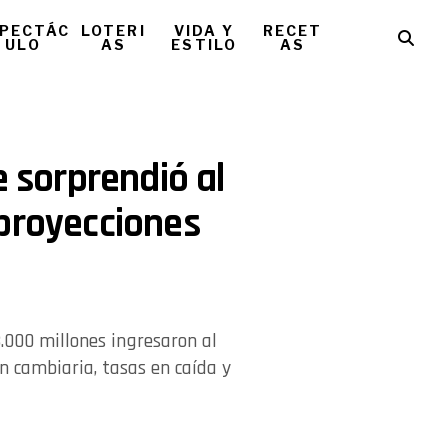
PECTÁC
LOTERI
VIDA Y
RECET
ULO
AS
ESTILO
AS
e sorprendió al
 proyecciones
3.000 millones ingresaron al
n cambiaria, tasas en caída y