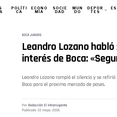
S
POLÍTI
ECONO
SOCIE
MUN
DEPOR
ES
AS
CA
MÍA
DAD
DO
TES
BOCA JUNIORS
Leandro Lozano habló 
interés de Boca: «Seg
Leandro Lozano rompió el silencio y se refiri
Boca para el proximo mercado de pases.
Por
Redacción El intransigente
Publicado
22 mayo, 2026