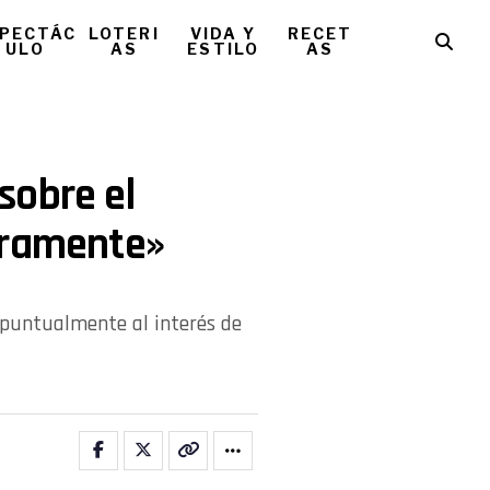
PECTÁC
LOTERI
VIDA Y
RECET
ULO
AS
ESTILO
AS
sobre el
uramente»
ó puntualmente al interés de