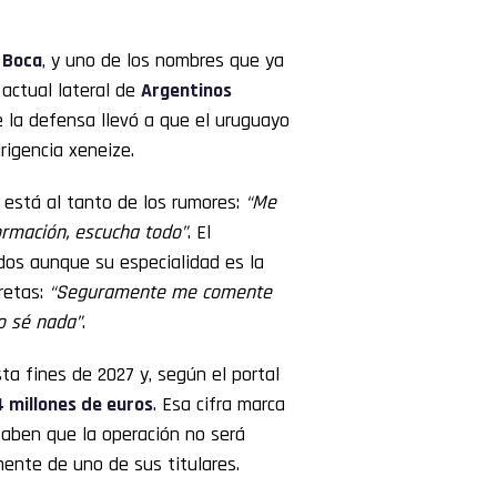
n
Boca
, y uno de los nombres que ya
, actual lateral de
Argentinos
e la defensa llevó a que el uruguayo
irigencia xeneize.
 está al tanto de los rumores:
“Me
ormación, escucha todo”
. El
os aunque su especialidad es la
retas:
“Seguramente me comente
o sé nada”
.
ta fines de 2027 y, según el portal
4 millones de euros
. Esa cifra marca
saben que la operación no será
mente de uno de sus titulares.