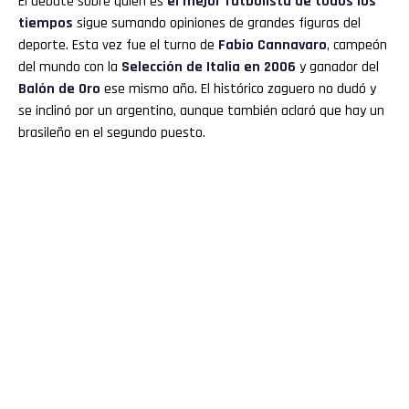
El debate sobre quién es
el mejor futbolista de todos los
Reddit
tiempos
sigue sumando opiniones de grandes figuras del
deporte. Esta vez fue el turno de
Fabio Cannavaro
, campeón
Pinterest
del mundo con la
Selección de Italia en 2006
y ganador del
Balón de Oro
ese mismo año. El histórico zaguero no dudó y
Whatsapp
se inclinó por un argentino, aunque también aclaró que hay un
brasileño en el segundo puesto.
Email