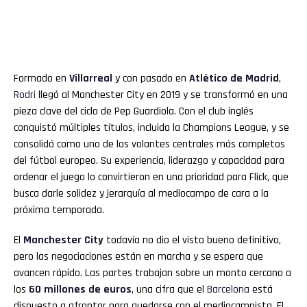
Formado en
Villarreal
y con pasado en
Atlético de Madrid
,
Rodri
llegó al Manchester City en 2019 y se transformó en una
pieza clave del ciclo de Pep Guardiola. Con el club inglés
conquistó múltiples títulos, incluida la Champions League, y se
consolidó como uno de los volantes centrales más completos
del fútbol europeo. Su experiencia, liderazgo y capacidad para
ordenar el juego lo convirtieron en una prioridad para Flick, que
busca darle solidez y jerarquía al mediocampo de cara a la
próxima temporada.
El
Manchester City
todavía no dio el visto bueno definitivo,
pero las negociaciones están en marcha y se espera que
avancen rápido. Las partes trabajan sobre un monto cercano a
los
60 millones de euros
, una cifra que el
Barcelona
está
dispuesto a afrontar para quedarse con el mediocampista. El