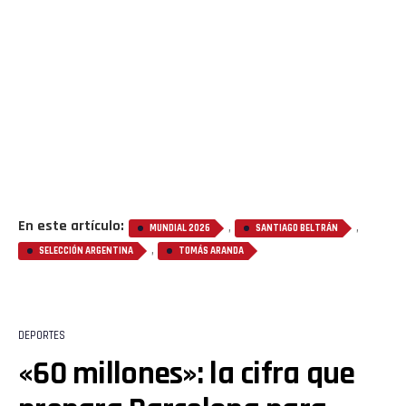
Flipboard
Reddit
En este artículo:
,
,
MUNDIAL 2026
SANTIAGO BELTRÁN
,
SELECCIÓN ARGENTINA
TOMÁS ARANDA
Pinterest
Whatsapp
DEPORTES
«60 millones»: la cifra que
Email