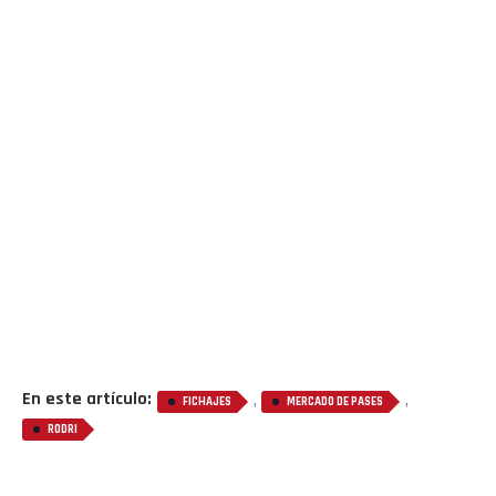
En este artículo:
,
,
FICHAJES
MERCADO DE PASES
RODRI