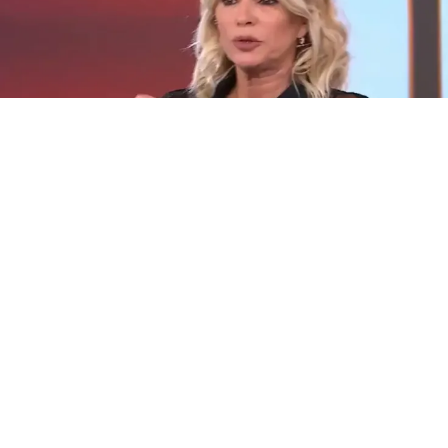
Yanina Latorre
(BUENOS AIRES).- “
LA JOAQUI
ODIA A TULI ACOSTA” lanzó
Yanina Latorre
en
su programa
de chimentos. La panelista
sumó un nuevo capítulo al triángulo mediático entre
La
Joaqui
,
Luck Ra
y
Tuli Acosta
, con duras acusaciones hacia la
bailarina.