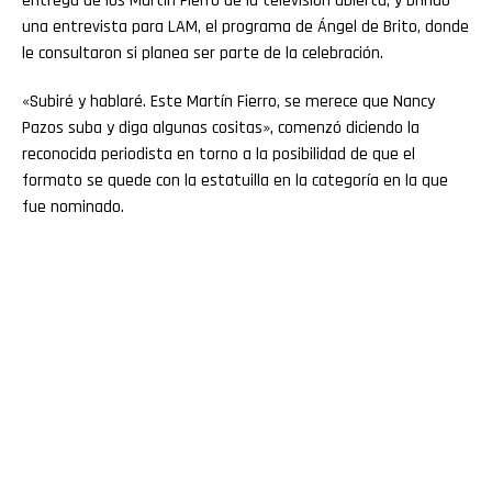
entrega de los Martín Fierro de la televisión abierta, y brindó
una entrevista para LAM, el programa de Ángel de Brito, donde
le consultaron si planea ser parte de la celebración.
«Subiré y hablaré. Este Martín Fierro, se merece que Nancy
Pazos suba y diga algunas cositas», comenzó diciendo la
reconocida periodista en torno a la posibilidad de que el
formato se quede con la estatuilla en la categoría en la que
fue nominado.