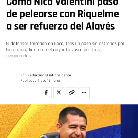
Cómo Nico Valentini pasó
de pelearse con Riquelme
Reddit
a ser refuerzo del Alavés
Pinterest
El defensor formado en Boca, tras un paso sin estrenos por
Whatsapp
Fiorentina, firmó con el conjunto vasco por tres
temporadas.
Email
Por
Redacción El intransigente
Publicado
hace 12 horas