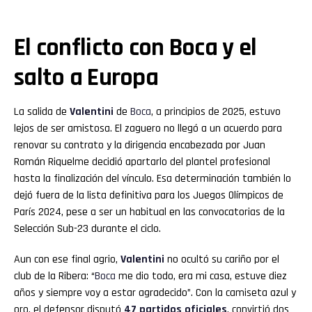
El conflicto con Boca y el
salto a Europa
La salida de
Valentini
de
Boca
, a principios de 2025, estuvo
lejos de ser amistosa. El zaguero no llegó a un acuerdo para
renovar su contrato y la dirigencia encabezada por Juan
Román Riquelme decidió apartarlo del plantel profesional
hasta la finalización del vínculo. Esa determinación también lo
dejó fuera de la lista definitiva para los Juegos Olímpicos de
París 2024, pese a ser un habitual en las convocatorias de la
Selección Sub-23 durante el ciclo.
Aun con ese final agrio,
Valentini
no ocultó su cariño por el
club de la Ribera: “
Boca
me dio todo, era mi casa, estuve diez
años y siempre voy a estar agradecido”. Con la camiseta azul y
oro, el defensor disputó
47 partidos oficiales
, convirtió dos