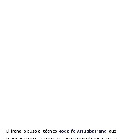
El freno lo puso el técnico
Rodolfo
Arruabarrena
, que
considera que el ataque ya tiene sobrepoblación tras la