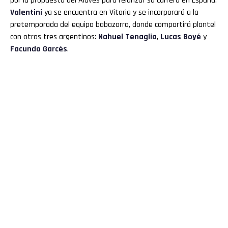
por la propuesta del Alavés para relanzar su carrera en España.
Valentini
ya se encuentra en Vitoria y se incorporará a la
pretemporada del equipo babazorro, donde compartirá plantel
con otros tres argentinos:
Nahuel Tenaglia
,
Lucas Boyé
y
Facundo Garcés
.