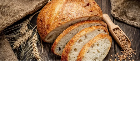
receta
(BUENOS AIRES).- «El gran secreto es bajar la cantidad de
levadura y apostar por fermentaciones lentas a temperatura
ambiente», explicó
Pedro Lambertini
al compartir su
receta
de
pan
casero
ideal para quienes nunca se animaron a poner
las manos en la masa. Con ingredientes básicos y algunos
trucos de profesional, el chef promete dos hogazas de miga
aireada y sabor bien desarrollado.