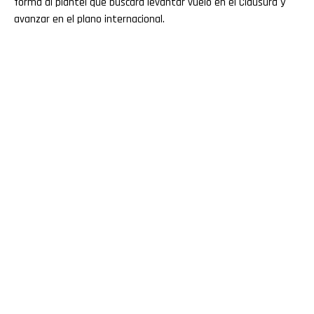
forma al plantel que buscará levantar vuelo en el Clausura y
avanzar en el plano internacional.