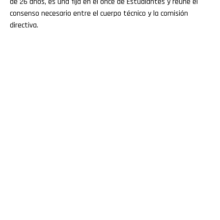
de 26 años, es una fija en el once de Estudiantes y reúne el
consenso necesario entre el cuerpo técnico y la comisión
directiva.