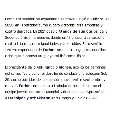
Como entrenador, su experiencia es breve. Dirigió a
Peñarol
en
2020: en 11 partidos sumó cuatro victorias, tres empates y
cuatro derrotas. En 2021 pasó a
Atenas de San Carlos
, de la
Segunda División uruguaya, donde en 12 encuentros cosechó
cuatro triunfos, cinco igualdades y tres caídas. Esta será la
tercera experiencia de
Forlán
como estratega, tras aquellos
ciclos que la prensa uruguaya calificó como flojos.
El presidente de la AUF,
Ignacio Alonso
, explicó los términos
del cargo: "Va a tener el desafío de conducir a la selección Sub-
20 y ocho partidos de la selección mayor entre septiembre y
marzo".
Forlán
comenzará a trabajar de inmediato con el
equipo juvenil, de cara al Mundial Sub-20 que se disputará en
Azerbaiyán y Uzbekistán
entre mayo y junio de 2027.