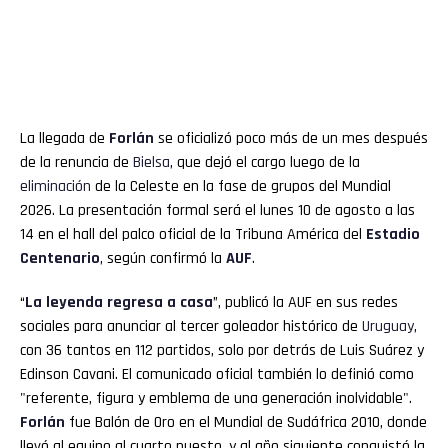
La llegada de
Forlán
se oficializó poco más de un mes después
de la renuncia de
Bielsa
, que dejó el cargo luego de la
eliminación
de la Celeste en la fase de grupos del Mundial
2026. La presentación formal será el lunes 10 de agosto a las
14 en el hall del palco oficial de la Tribuna América del
Estadio
Centenario
, según confirmó la
AUF
.
“
La leyenda regresa a casa
”, publicó la AUF en sus redes
sociales para anunciar al tercer goleador histórico de
Uruguay
,
con 36 tantos en 112 partidos, solo por detrás de Luis Suárez y
Edinson Cavani. El comunicado oficial también lo definió como
"referente, figura y emblema de una generación inolvidable".
Forlán
fue Balón de Oro en el Mundial de Sudáfrica 2010, donde
llevó al equipo al cuarto puesto, y al año siguiente conquistó la