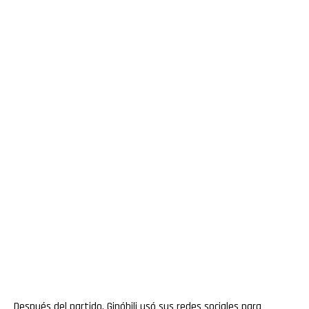
Después del partido, Ginóbili usó sus redes sociales para