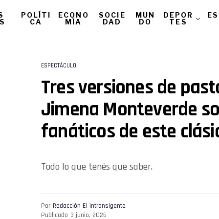
S
POLÍTI
ECONO
SOCIE
MUN
DEPOR
ES
AS
CA
MÍA
DAD
DO
TES
ESPECTÁCULO
Tres versiones de past
Jimena Monteverde sor
fanáticos de este clási
Todo lo que tenés que saber.
Por
Redacción El intransigente
Publicado
3 junio, 2026