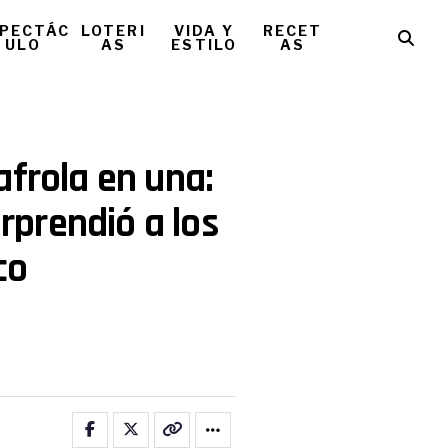
PECTÁC
LOTERI
VIDA Y
RECET
ULO
AS
ESTILO
AS
afrola en una:
prendió a los
co