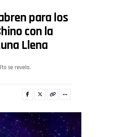
abren para los
hino con la
Luna Llena
to se revela.