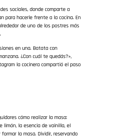
edes sociales, donde comparte a
n para hacerle frente a la cocina. En
alrededor de uno de los postres más
.
rsiones en una. Batata con
 manzana. ¿Con cuál te quedás?»,
agram la cocinera compartió el paso
guidores cómo realizar la masa:
 limón, la esencia de vainilla, el
 formar la masa. Dividir, reservando