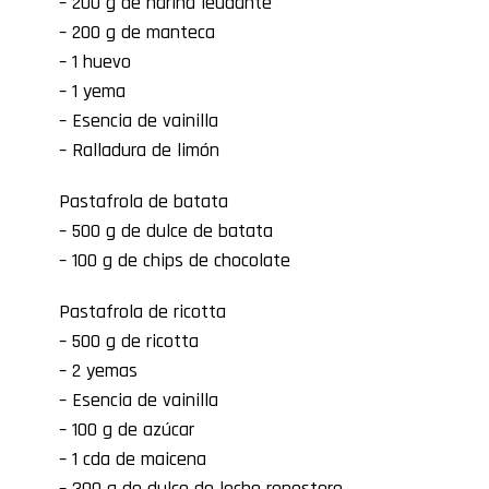
– 200 g de harina leudante
– 200 g de manteca
– 1 huevo
– 1 yema
– Esencia de vainilla
– Ralladura de limón
Pastafrola de batata
– 500 g de dulce de batata
– 100 g de chips de chocolate
Pastafrola de ricotta
– 500 g de ricotta
– 2 yemas
– Esencia de vainilla
– 100 g de azúcar
– 1 cda de maicena
– 300 g de dulce de leche repostero