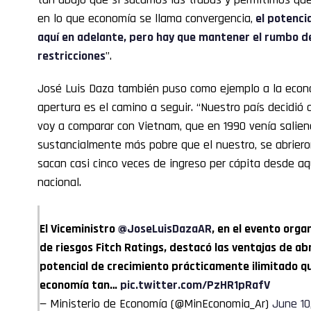
en lo que economía se llama convergencia,
el potencia
aquí en adelante, pero hay que mantener el rumbo de
restricciones
”.
José Luis Daza también puso como ejemplo a la eco
apertura es el camino a seguir. “Nuestro país decidió 
voy a comparar con Vietnam, que en 1990 venía salie
sustancialmente más pobre que el nuestro, se abrieron
sacan casi cinco veces de ingreso per cápita desde aqu
nacional.
El Viceministro
@JoseLuisDazaAR
, en el evento orga
de riesgos Fitch Ratings, destacó las ventajas de abr
potencial de crecimiento prácticamente ilimitado qu
economía tan…
pic.twitter.com/PzHR1pRafV
— Ministerio de Economía (@MinEconomia_Ar)
June 10