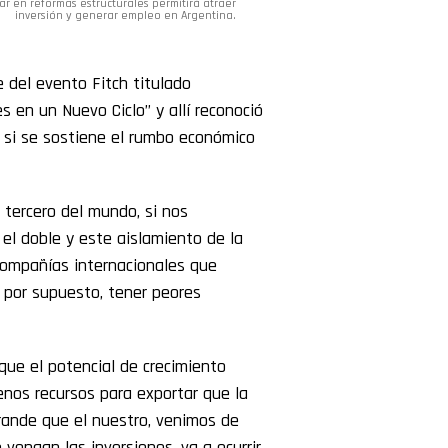
r en reformas estructurales permitirá atraer
inversión y generar empleo en Argentina.
 del evento Fitch titulado
s en un Nuevo Ciclo” y allí reconoció
o
si se sostiene el rumbo económico
 tercero del mundo, si nos
el doble y este aislamiento de la
compañías internacionales que
y por supuesto, tener peores
que el potencial de crecimiento
enos recursos para exportar que la
rande que el nuestro, venimos de
vengan las inversiones, va a ocurrir