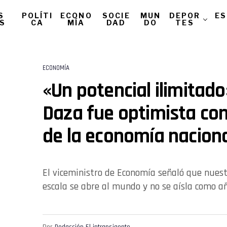
S
POLÍTI
ECONO
SOCIE
MUN
DEPOR
ES
AS
CA
MÍA
DAD
DO
TES
ECONOMÍA
«Un potencial ilimitado
Daza fue optimista con
de la economía nacion
El viceministro de Economía señaló que nuest
escala se abre al mundo y no se aísla como a
Por
Redacción El intransigente