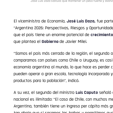
José Luis Daza sostuvo que mantener un peso fuerte y avanza
El viceministro de Economía,
José Luis Daza
,
fue parte
“Argentina 2026: Perspectivas, Riesgos y Oportunidade
que el país tiene un enorme potencial de
crecimient
que plantea el
Gobierno
de Javier Milei.
“Somos el país más cerrado de la región, el segundo o
comparamos con países como Chile o Uruguay, es casi 
economía argentina al mundo, lo que hace es perder 
pueden operar a gran escala, tecnología incorporada 
productos para la población”, indicó.
A su vez, el segundo del ministro
Luis Caputo
señaló 
nacional es ilimitado: “El caso de Chile, con muchos m
Argentina, también tiene un ingreso per cápita más g
tan abajo que si sacamos las trabas y permitimos que 