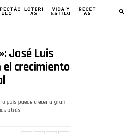
PECTÁC
LOTERI
VIDA Y
RECET
ULO
AS
ESTILO
AS
»: José Luis
 el crecimiento
al
ro país puede crecer a gran
ños atrás