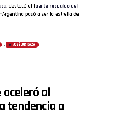
aza
, destacó el f
uerte respaldo del
. “Argentina pasó a ser la estrella de
,
JOSÉ LUIS DAZA
 aceleró al
la tendencia a