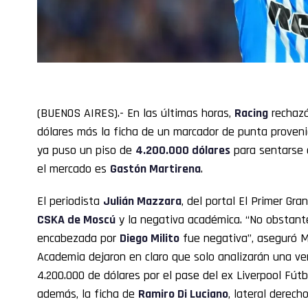
(BUENOS AIRES).- En las últimas horas,
Racing
rechazó
dólares más la ficha de un marcador de punta provenie
ya puso un piso de
4.200.000 dólares
para sentarse a
el mercado es
Gastón Martirena
.
El periodista
Julián Mazzara
, del portal El Primer Gr
CSKA de Moscú
y la negativa académica. “No obstante,
encabezada por
Diego Milito
fue negativa”, aseguró M
Academia dejaron en claro que solo analizarán una ven
4.200.000 de dólares por el pase del ex Liverpool Fútbo
además, la ficha de
Ramiro Di Luciano
, lateral derech