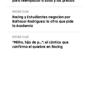
para reemplazar a Sosa y los precios
RACING CLUB
Racing y Estudiantes negocian por
Baltasar Rodríguez: la cifra que pide
la Academia
RACING CLUB
“Milito, hijo de p...”: el cántico que
confirma el quiebre en Racing