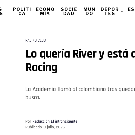
S
POLÍTI
ECONO
SOCIE
MUN
DEPOR
ES
AS
CA
MÍA
DAD
DO
TES
RACING CLUB
Lo quería River y está 
Racing
La Academia llamó al colombiano tras quedar 
busca.
Por
Redacción El intransigente
Publicado
8 julio, 2026