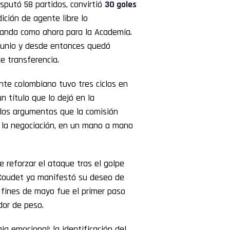
isputó 58 partidos, convirtió
30 goles
ición de agente libre lo
Banda como ahora para la Academia.
 junio y desde entonces quedó
de transferencia.
nte colombiano tuvo tres ciclos en
n título que lo dejó en la
 los argumentos que la comisión
n la negociación, en un mano a mano
e reforzar el ataque tras el golpe
. Coudet ya manifestó su deseo de
 fines de mayo fue el primer paso
dor de peso.
ja emocional: la identificación del