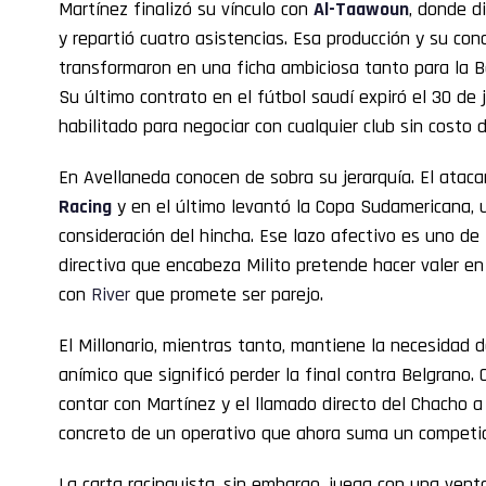
Martínez finalizó su vínculo con
Al-Taawoun
, donde d
y repartió cuatro asistencias. Esa producción y su cond
transformaron en una ficha ambiciosa tanto para la 
Su último contrato en el fútbol saudí expiró el 30 de
habilitado para negociar con cualquier club sin costo 
En Avellaneda conocen de sobra su jerarquía. El ataca
Racing
y en el último levantó la Copa Sudamericana, u
consideración del hincha. Ese lazo afectivo es uno de
directiva que encabeza Milito pretende hacer valer e
con
River
que promete ser parejo.
El Millonario, mientras tanto, mantiene la necesidad d
anímico que significó perder la final contra Belgrano
contar con Martínez y el llamado directo del Chacho a
concreto de un operativo que ahora suma un competi
La carta racinguista, sin embargo, juega con una venta