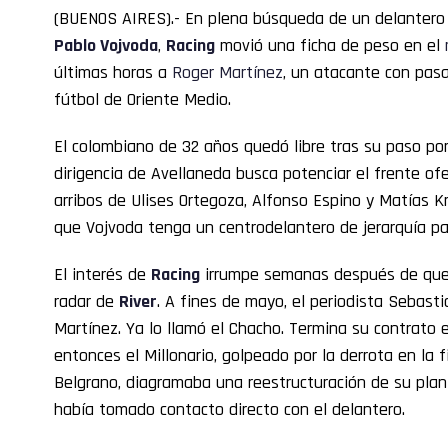
(BUENOS AIRES).- En plena búsqueda de un delantero
Pablo Vojvoda
,
Racing
movió una ficha de peso en el
últimas horas a
Roger
Martínez
, un atacante con pas
fútbol de Oriente Medio.
El colombiano de 32 años quedó libre tras su paso por 
dirigencia de Avellaneda busca potenciar el frente of
arribos de Ulises Ortegoza, Alfonso Espino y Matías Kr
que Vojvoda tenga un centrodelantero de jerarquía pa
El interés de
Racing
irrumpe semanas después de que 
radar de
River
. A fines de mayo, el periodista Sebastiá
Martínez. Ya lo llamó el Chacho. Termina su contrato e
entonces el Millonario, golpeado por la derrota en la 
Belgrano, diagramaba una reestructuración de su plan
había tomado contacto directo con el delantero.