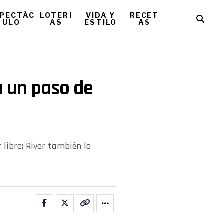
PECTÁC
LOTERI
VIDA Y
RECET
ULO
AS
ESTILO
AS
a un paso de
libre; River también lo