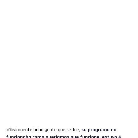
«Obviamente hubo gente que se fue,
su programa no
funcionaba como queríamos que funcione, estuvo 4