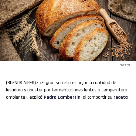
receta
(BUENOS AIRES).- «El gran secreto es bajar la cantidad de
levadura y apostar por fermentaciones lentas a temperatura
ambiente», explicó
Pedro Lambertini
al compartir su
receta
de
pan
casero
ideal para quienes nunca se animaron a poner
las manos en la masa. Con ingredientes básicos y algunos
trucos de profesional, el chef promete dos hogazas de miga
aireada y sabor bien desarrollado.