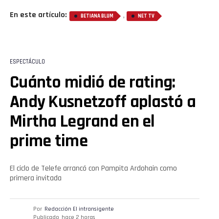
En este artículo:
,
BETIANA BLUM
NET TV
Flipboard
Reddit
ESPECTÁCULO
Pinterest
Cuánto midió de rating:
Andy Kusnetzoff aplastó a
Whatsapp
Mirtha Legrand en el
Email
prime time
El ciclo de Telefe arrancó con Pampita Ardohain como
primera invitada
Por
Redacción El intransigente
Publicado
hace 2 horas