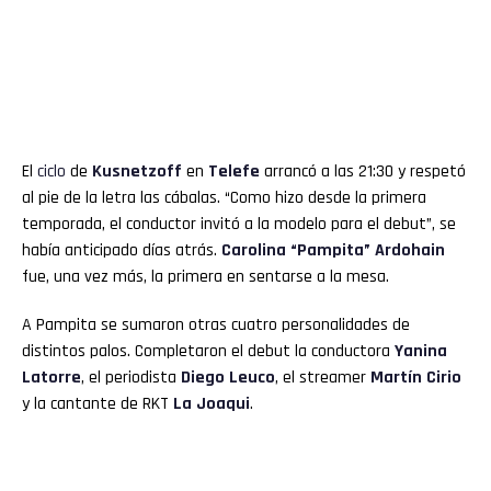
El
ciclo
de
Kusnetzoff
en
Telefe
arrancó a las 21:30 y respetó
al pie de la letra las cábalas. “Como hizo desde la primera
temporada, el conductor invitó a la modelo para el debut”, se
había anticipado días atrás.
Carolina “Pampita” Ardohain
fue, una vez más, la primera en sentarse a la mesa.
A Pampita se sumaron otras cuatro personalidades de
distintos palos. Completaron el debut la conductora
Yanina
Latorre
, el periodista
Diego Leuco
, el streamer
Martín Cirio
y la cantante de RKT
La Joaqui
.