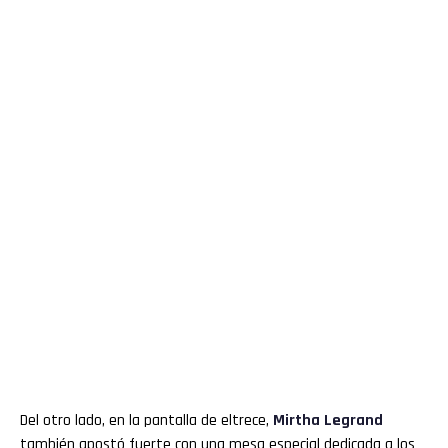
Del otro lado, en la pantalla de eltrece,
Mirtha Legrand
también apostó fuerte con una mesa especial dedicada a los