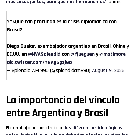
más cosas juntos, para que nos hermanemos”
, afirmó.
??¿Que tan profunda es la crisis diplomática con
Brasil?
Diego Guelar, exembajador argentino en Brasil, China y
EE.UU, en
@NVASplendid
con
@fjueguen
y
@matimore
pic.twitter.com/YRAg6gzjGp
— Splendid AM 990 (@splendidam990)
August 9, 2026
La importancia del vínculo
entre Argentina y Brasil
El exembajador consideró que
las diferencias ideológicas