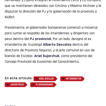
Fernández y Espina integran el Movimiento Evita y La Cámpora,
que se mantienen alineados con Cristina y Máximo Kirchner y le
disputan la dirección del PJ y la gobernación de la provincia a
Kicillof.
Previamente, el gobernador bonaerense comenzó a moverse
para sumar el respaldo de los intendentes y dirigentes con
peso dentro del
PJ provincial
. Por un lado, designó al ex
intendente de Ituzaingó
Alberto
Descalzo
dentro del
directorio de Provincia Seguros; y al jefe comunal en uso de
licencia de Escobar,
Ariel Sujarchuk
, como presidente del
Consejo Provincial de Economía del Conocimiento.
En este artículo:
,
,
AXEL KICILLOF
INTENDENTES
,
JAVIER MILEI
PJ BONAERENSE