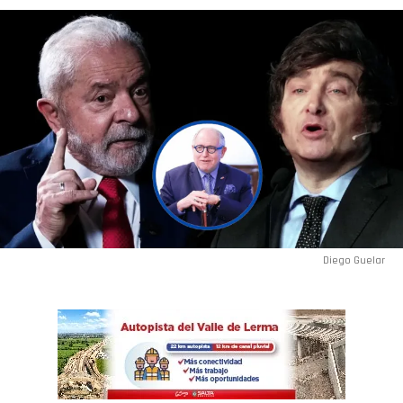
Flipboard
Reddit
Pinterest
Diego Guelar
Whatsapp
Email