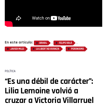
En este artículo:
,
,
BRASIL
FELIPE SOLÁ
,
,
JAVIER MILEI
LA LIBERTAD AVANZA
PERONISMO
POLÍTICA
“Es una débil de carácter”:
Lilia Lemoine volvió a
cruzar a Victoria Villarruel