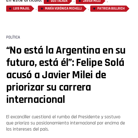
En este artículo:
,
,
DESTACADA
JAVIER MILEI
,
,
LUIS MAJUL
MARÍA VERÓNICA MICHELLI
PATRICIA BULLRICH
POLÍTICA
“No está la Argentina en su
futuro, está él”: Felipe Solá
acusó a Javier Milei de
priorizar su carrera
internacional
El excanciller cuestionó el rumbo del Presidente y sostuvo
Flipboard
que prioriza su posicionamiento internacional por encima de
los intereses del país.
Reddit