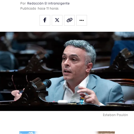
Por
Redacción El intransigente
Publicado
hace 11 horas
Esteban Paulón