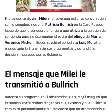
El presidente
Javier Milei
mantuvo una extensa conversación
con la senadora nacional
Patricia Bullrich
en la Casa Rosada
luego de que la senadora anunciara que utilizará la objeción de
conciencia para no acompañar el retiro del
pliego
de
María
Verónica Michelli
. Según reveló el periodista
Luis Majul
, el
mandatario le transmitió sus argumentos y defendió la
decisión impulsada por su Gobierno.
Flipboard
Reddit
El mensaje que Milei le
Pinterest
transmitió a Bullrich
Whatsapp
Durante su programa en El Observador 107.9, Majul aseguró que
la reunión entre ambos dirigentes fue extensa y que Bullrich le
Email
comunicó personalmente al Presidente que no acompañaría el