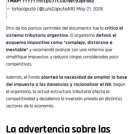
TMAP! ??????
https://t.co/lWt93pFaoz
— totocaputo (@LuisCaputoAR)
May 21, 2026
Whatsapp
Otro de los puntos centrales del documento fue la
crítica al
Email
sistema tributario argentino
. El organismo
definió el
esquema impositivo como “complejo, distorsivo e
inestable”
y recomendó avanzar con una reforma que
simplifique impuestos y reduzca cargas consideradas poco
competitivas.
Además, el Fondo
planteó la necesidad de ampliar la base
del impuesto a las Ganancias y racionalizar el IVA
. Según
el organismo, la actual estructura tributaria afecta la
competitividad y desalienta la inversión privada en distintos
sectores de la economía.
La advertencia sobre las