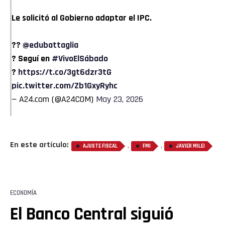
Le solicitó al Gobierno adaptar el IPC.
??
@edubattaglia
? Seguí en
#VivoElSábado
?
https://t.co/3gt6dzr3tG
pic.twitter.com/Zb1GxyRyhc
— A24.com (@A24COM)
May 23, 2026
En este artículo:
,
,
AJUSTE FISCAL
FMI
JAVIER MILEI
ECONOMÍA
El Banco Central siguió