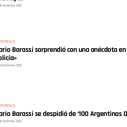
30 diciembre, 2022
PECTÁCULO
arío Barassi sorprendió con una anécdota en l
olicía»
24 diciembre, 2022
PECTÁCULO
arío Barassi se despidió de ‘100 Argentinos D
16 diciembre, 2022