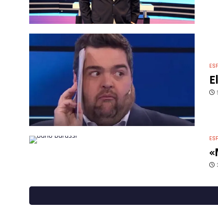
ES
E
ES
«