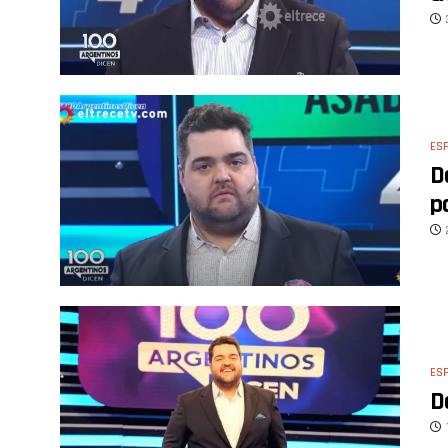
ES
D
p
ES
D