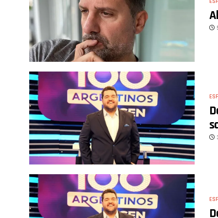
ES
A
ES
D
s
ES
D