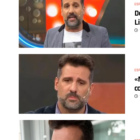
ES
D
L
ES
«
c