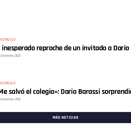
PECTÁCULO
l inesperado reproche de un invitado a Darío
5 diciembre, 2022
PECTÁCULO
Me salvó el colegio»: Darío Barassi sorprend
3 diciembre, 2022
MÁS NOTICIAS