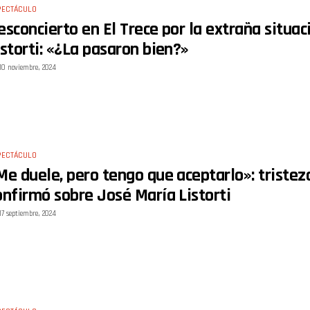
PECTÁCULO
esconcierto en El Trece por la extraña situac
istorti: «¿La pasaron bien?»
10 noviembre, 2024
PECTÁCULO
Me duele, pero tengo que aceptarlo»: tristeza
onfirmó sobre José María Listorti
17 septiembre, 2024