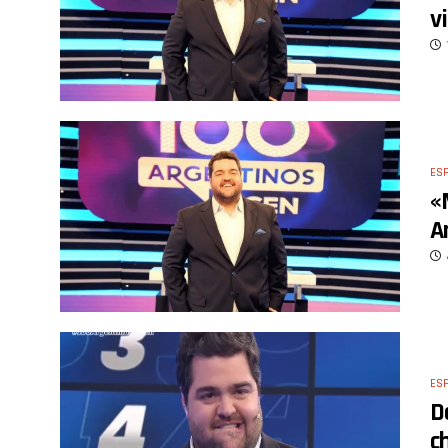
v
ES
«
A
ES
D
c