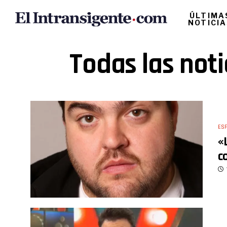
ÚLTIMA
NOTICI
Todas las noti
ES
«
c