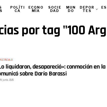
S
POLÍTI
ECONO
SOCIE
MUN
DEPOR
ES
AS
CA
MÍA
DAD
DO
TES
cias por tag "100 Ar
PECTÁCULO
Lo liquidaron, desapareció»: conmoción en la 
omunicó sobre Darío Barassi
19 junio, 2025