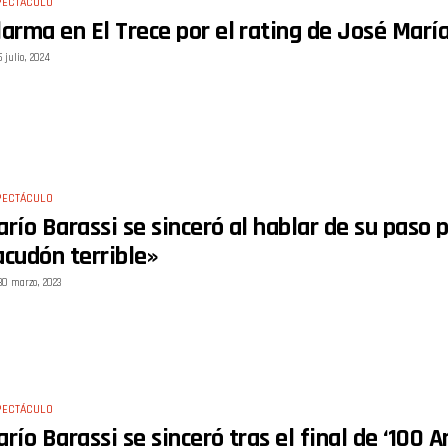
PECTÁCULO
larma en El Trece por el rating de José María
5 julio, 2024
PECTÁCULO
arío Barassi se sinceró al hablar de su paso p
acudón terrible»
30 marzo, 2023
PECTÁCULO
arío Barassi se sinceró tras el final de ‘100 